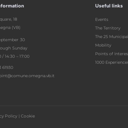
nformation
Useful links
quare, 18
Events
egna (VB)
The Territory
The 25 Municipal
September 30
Mobility
rough Sunday
Points of Interes
0 / 14:30 – 17:00
1000 Experience
3 61930
point@comune.omegna.vb.it
cy Policy
|
Cookie