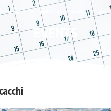
The Territory
The 25 Municipalities
Mobility
Points of 
EVENTS
cacchi