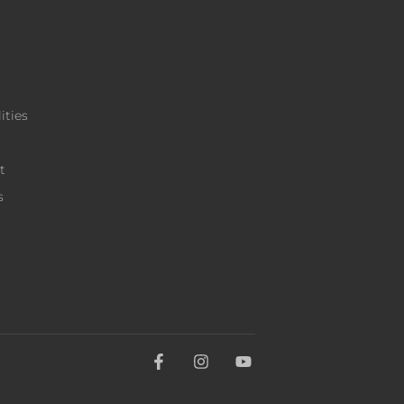
ities
t
s