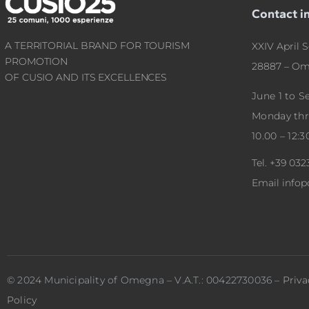
Contact i
A TERRITORIAL BRAND FOR TOURISM
XXIV April S
PROMOTION
28887 – Om
OF CUSIO AND ITS EXCELLENCES
June 1 to 
Monday th
10.00 – 12:3
Tel.
+39 032
Email
info
© 2024 Municipality of Omegna – V.A.T.: 00422730036 –
Priva
Policy