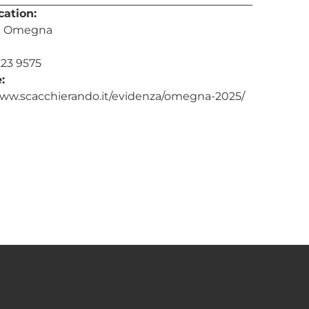
cation:
i Omegna
223 9575
:
www.scacchierando.it/evidenza/omegna-2025/