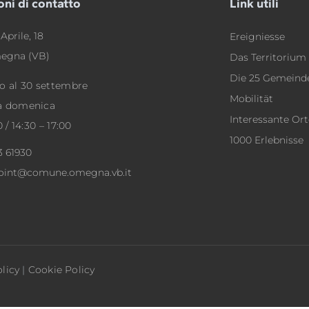
oni di contatto
Link utili
Aprile, 18
Ereigniesse
egna (VB)
Das Territorium
Die 25 Gemeind
o al 30 settembre
Mobilität
a domenica
Interessante Ort
0 / 14:30 – 17:00
1000 Erlebnisse
3 61930
point@comune.omegna.vb.it
licy
|
Cookie Policy