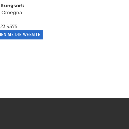
ltungsort:
i Omegna
223 9575
EN SIE DIE WEBSITE