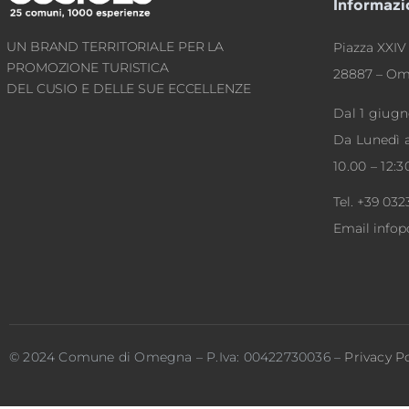
Informazi
UN BRAND TERRITORIALE PER LA
Piazza XXIV 
PROMOZIONE TURISTICA
28887 – Om
DEL CUSIO E DELLE SUE ECCELLENZE
Dal 1 giugn
Da Lunedì 
10.00 – 12:3
Tel.
+39 032
Email
info
© 2024 Comune di Omegna – P.Iva: 00422730036 –
Privacy Po