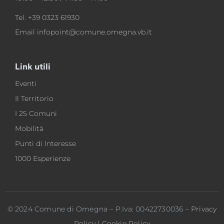
Tel.
+39 0323 61930
Email
infopoint@comune.omegna.vb.it
Link utili
Eventi
Il Territorio
I 25 Comuni
Mobilità
Punti di Interesse
1000 Esperienze
© 2024 Comune di Omegna – P.Iva: 00422730036 –
Privacy
Policy
|
Cookie Policy