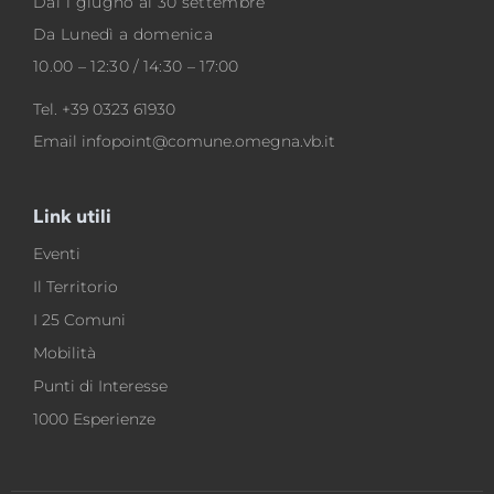
Dal 1 giugno al 30 settembre
Da Lunedì a domenica
10.00 – 12:30 / 14:30 – 17:00
Tel.
+39 0323 61930
Email
infopoint@comune.omegna.vb.it
Link utili
Eventi
Il Territorio
I 25 Comuni
Mobilità
Punti di Interesse
1000 Esperienze