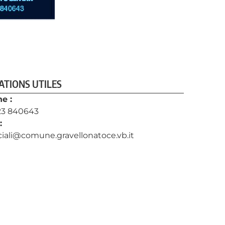
TIONS UTILES
e :
23 840643
:
ociali@comune.gravellonatoce.vb.it