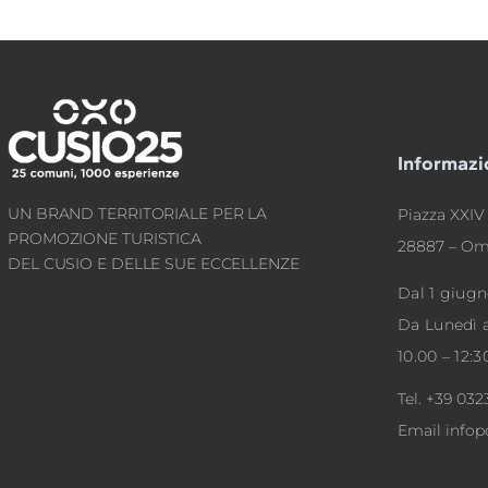
Informazi
UN BRAND TERRITORIALE PER LA
Piazza XXIV 
PROMOZIONE TURISTICA
28887 – Om
DEL CUSIO E DELLE SUE ECCELLENZE
Dal 1 giugn
Da Lunedì 
10.00 – 12:3
Tel.
+39 032
Email
info