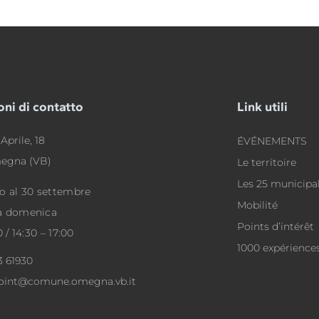
oni di contatto
Link utili
Aprile, 18
ÉVÉNEMENTS
egna (VB)
Le territoire
Les 25 municipal
o al 30 settembre
Mobilité
a domenica
Points d’intérêt
0 / 14:30 – 17:00
1000 expérience
3 61930
point@comune.omegna.vb.it